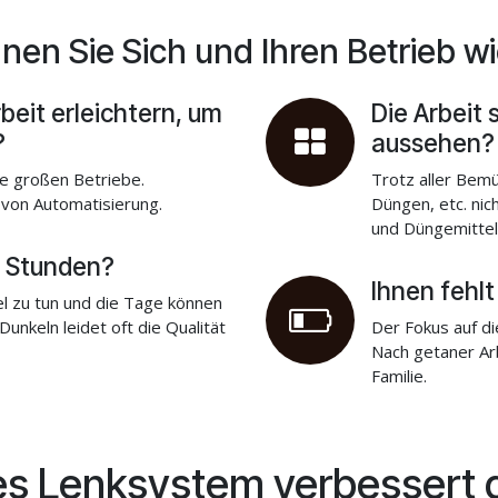
nen Sie Sich und Ihren Betrieb w
beit erleichtern, um
Die Arbeit 
?
aussehen
die großen Betriebe.
Trotz aller Bem
n von Automatisierung.
Düngen, etc. ni
und Düngemittel
4 Stunden?
Ihnen fehlt
el zu tun und die Tage können
unkeln leidet oft die Qualität
Der Fokus auf di
Nach getaner Arb
Familie.
s Lenksystem verbessert di