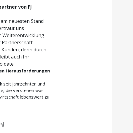
artner von FJ
r am neuesten Stand
ertraut uns
r Weiterentwicklung
r Partnerschaft
e Kunden, denn durch
eibt auch Ihr
o date.
hen Herausforderungen
k seit Jahrzehnten und
te, die verstehen was
wirtschaft lebenswert zu
n!