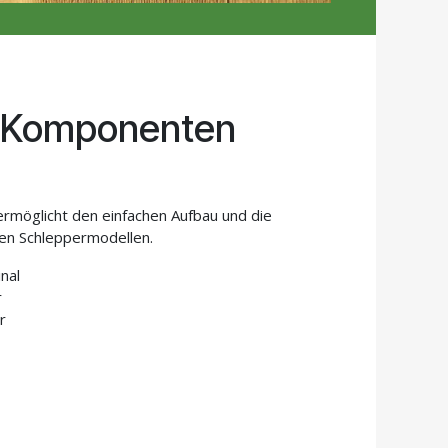
4-Komponenten
möglicht den einfachen Aufbau und die
igen Schleppermodellen.
inal
r
r