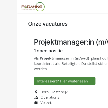
Overslaan naar inhoud
Home
Stellen
Vacatures
Con
Onze vacatures
Projektmanager:in (m/
1
open positie
Als
Projektmanager:in
(m/w/d)
planst du 
koordinierst alle Beteiligten. Du stellst sic
werden.
Interessiert? Hier weiterlesen …
Horn
,
Oostenrijk
Operations
Vollzeit