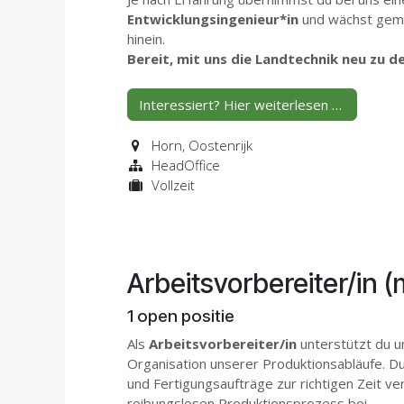
Entwicklungsingenieur*in
und wächst geme
hinein.
Bereit, mit uns die Landtechnik neu zu 
Interessiert? Hier weiterlesen …
Horn
,
Oostenrijk
HeadOffice
Vollzeit
Arbeitsvorbereiter/in 
1
open positie
Als
Arbeitsvorbereiter/in
unterstützt du u
Organisation unserer Produktionsabläufe. Du 
und Fertigungsaufträge zur richtigen Zeit ve
reibungslosen Produktionsprozess bei.