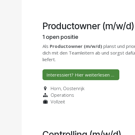
Productowner (m/w/d)
1
open positie
Als
Productowner
(m/w/d)
planst und prio
dich mit den Teamleitern ab und sorgst da
liefert.
Interessiert? Hier weiterlesen …
Horn
,
Oostenrijk
Operations
Vollzeit
Controlling (m/w/d)