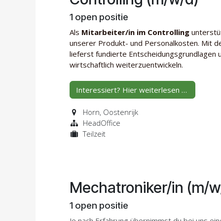
1
open positie
Als
Mitarbeiter/in im Controlling
unterstü
unserer Produkt- und Personalkosten. Mit d
lieferst fundierte Entscheidungsgrundlagen 
wirtschaftlich weiterzuentwickeln.
Interessiert? Hier weiterlesen …
Horn
,
Oostenrijk
HeadOffice
Teilzeit
Mechatroniker/in (m/w/
1
open positie
Je nach Erfahrung übernimmst du bei uns ein